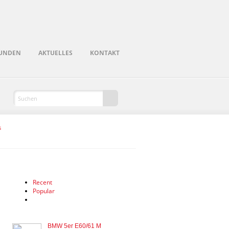
UNDEN
AKTUELLES
KONTAKT
s
Recent
Popular
BMW 5er E60/61 M