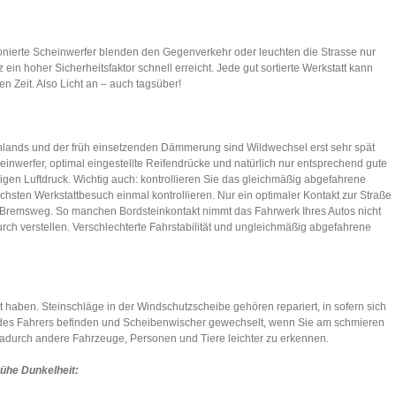
ktionierte Scheinwerfer blenden den Gegenverkehr oder leuchten die Strasse nur
ein hoher Sicherheitsfaktor schnell erreicht. Jede gut sortierte Werkstatt kann
en Zeit. Also Licht an – auch tagsüber!
hlands und der früh einsetzenden Dämmerung sind Wildwechsel erst sehr spät
cheinwerfer, optimal eingestellte Reifendrücke und natürlich nur entsprechend gute
tigen Luftdruck. Wichtig auch: kontrollieren Sie das gleichmäßig abgefahrene
chsten Werkstattbesuch einmal kontrollieren. Nur ein optimaler Kontakt zur Straße
en Bremsweg. So manchen Bordsteinkontakt nimmt das Fahrwerk Ihres Autos nicht
urch verstellen. Verschlechterte Fahrstabilität und ungleichmäßig abgefahrene
ht haben. Steinschläge in der Windschutzscheibe gehören repariert, in sofern sich
h des Fahrers befinden und Scheibenwischer gewechselt, wenn Sie am schmieren
 dadurch andere Fahrzeuge, Personen und Tiere leichter zu erkennen.
rühe Dunkelheit: