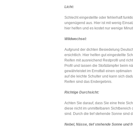
Licht:
Schlecht eingestellte oder fehlerhaft fun
ungenügend aus. Hier ist mit wenig Einsatz 
hier helfen und es kostet nur wenige Minut
Wildwechsel:
Aufgrund der dichten Besiedelung Deutsc
ersichtlich. Hier helfen gut eingestellte S
Reifen mit ausreichend Restprofil und rich
Profil und lassen die Stoßdämpfer beim nä
gewährleistet im Ernstfall einen optimal
auf die leichte Schulter und kann sich dad
Reifen sind das Endergebnis.
Richtige Durchsicht:
Achten Sie darauf, dass Sie eine freie Sic
diese nicht im unmittelbaren Sichtbereic
sind. Durch die tief stehende Sonne sind
Nebel, Nässe, tief stehende Sonne und f