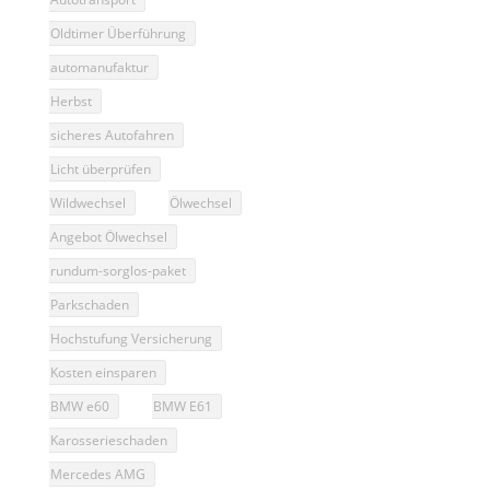
Oldtimer Überführung
automanufaktur
Herbst
sicheres Autofahren
Licht überprüfen
Wildwechsel
Ölwechsel
Angebot Ölwechsel
rundum-sorglos-paket
Parkschaden
Hochstufung Versicherung
Kosten einsparen
BMW e60
BMW E61
Karosserieschaden
Mercedes AMG