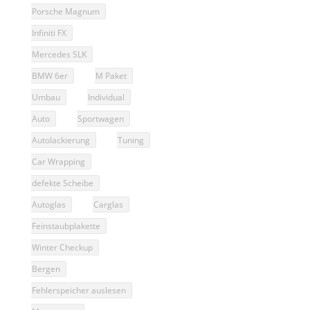
Porsche Magnum
Infiniti FX
Mercedes SLK
BMW 6er
M Paket
Umbau
Individual
Auto
Sportwagen
Autolackierung
Tuning
Car Wrapping
defekte Scheibe
Autoglas
Carglas
Feinstaubplakette
Winter Checkup
Bergen
Fehlerspeicher auslesen