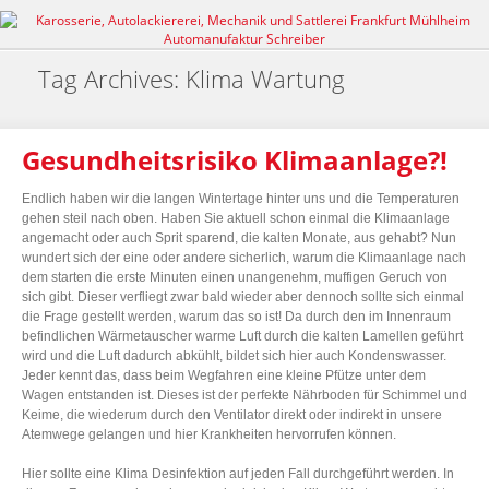
Tag Archives: Klima Wartung
Gesundheitsrisiko Klimaanlage?!
Endlich haben wir die langen Wintertage hinter uns und die Temperaturen
gehen steil nach oben. Haben Sie aktuell schon einmal die Klimaanlage
angemacht oder auch Sprit sparend, die kalten Monate, aus gehabt? Nun
wundert sich der eine oder andere sicherlich, warum die Klimaanlage nach
dem starten die erste Minuten einen unangenehm, muffigen Geruch von
sich gibt. Dieser verfliegt zwar bald wieder aber dennoch sollte sich einmal
die Frage gestellt werden, warum das so ist! Da durch den im Innenraum
befindlichen Wärmetauscher warme Luft durch die kalten Lamellen geführt
wird und die Luft dadurch abkühlt, bildet sich hier auch Kondenswasser.
Jeder kennt das, dass beim Wegfahren eine kleine Pfütze unter dem
Wagen entstanden ist. Dieses ist der perfekte Nährboden für Schimmel und
Keime, die wiederum durch den Ventilator direkt oder indirekt in unsere
Atemwege gelangen und hier Krankheiten hervorrufen können.
Hier sollte eine Klima Desinfektion auf jeden Fall durchgeführt werden. In