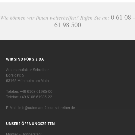
0 61 08 -
Wie können wir Ihnen weiterhelfen? Rufen Sie an:
61 98 500
WIR SIND FÜR SIE DA
Automanufaktur Schreiber
Borsigstr. 5
63165 Mühlheim am Main
Telefon: +49 6108 61985-00
Telefax: +49 6108 61985-22
E-Mail: info@automanufaktur-schreiber.de
UNSERE ÖFFNUNGSZEITEN
Montag - Donnerstag: