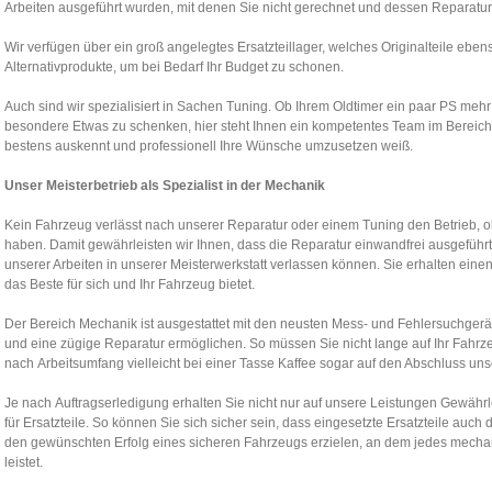
Arbeiten ausgeführt wurden, mit denen Sie nicht gerechnet und dessen Reparaturk
Wir verfügen über ein groß angelegtes Ersatzteillager, welches Originalteile ebens
Alternativprodukte, um bei Bedarf Ihr Budget zu schonen.
Auch sind wir spezialisiert in Sachen Tuning. Ob Ihrem Oldtimer ein paar PS meh
besondere Etwas zu schenken, hier steht Ihnen ein kompetentes Team im Bereich
bestens auskennt und professionell Ihre Wünsche umzusetzen weiß.
Unser Meisterbetrieb als Spezialist in der Mechanik
Kein Fahrzeug verlässt nach unserer Reparatur oder einem Tuning den Betrieb, o
haben. Damit gewährleisten wir Ihnen, dass die Reparatur einwandfrei ausgeführt 
unserer Arbeiten in unserer Meisterwerkstatt verlassen können. Sie erhalten einen 
das Beste für sich und Ihr Fahrzeug bietet.
Der Bereich Mechanik ist ausgestattet mit den neusten Mess- und Fehlersuchgerät
und eine zügige Reparatur ermöglichen. So müssen Sie nicht lange auf Ihr Fahrz
nach Arbeitsumfang vielleicht bei einer Tasse Kaffee sogar auf den Abschluss uns
Je nach Auftragserledigung erhalten Sie nicht nur auf unsere Leistungen Gewährl
für Ersatzteile. So können Sie sich sicher sein, dass eingesetzte Ersatzteile auch
den gewünschten Erfolg eines sicheren Fahrzeugs erzielen, an dem jedes mechani
leistet.