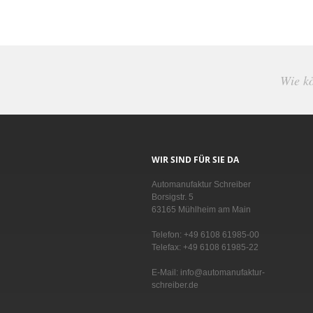
Wie kö
WIR SIND FÜR SIE DA
Automanufaktur Schreiber
Borsigstr. 5
63165 Mühlheim am Main
Telefon: +49 6108 61985-00
Telefax: +49 6108 61985-22
E-Mail: info@automanufaktur-
schreiber.de