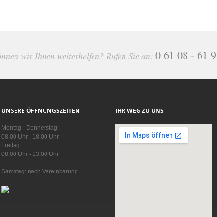
0 61 08 - 61 
nnen wir Ihnen weiterhelfen? Rufen Sie an:
UNSERE ÖFFNUNGSZEITEN
IHR WEG ZU UNS
Montag - Donnerstag:
08.00 Uhr - 18.00 Uhr
Freitag:
08.00 Uhr - 13.00 Uhr
Samstag: nach Vereinbarung