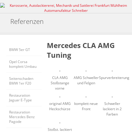
Referenzen
Mercedes CLA AMG
BMW 5er GT
Tuning
Opel Corsa 
komplett Umbau
CLA AMG
AMG Schweller
Spurverbreiterung
Seitenschaden 
Stoßstange
und Felgen
BMW 1er F20
vorne
Restauration 
Jaguar E-Type
original AMG
komplett neue
Schweller
Heckschürze
Front
lackiert in 2
Restauration 
Farben
Mercedes Benz 
Pagode
Stoßst. lackiert