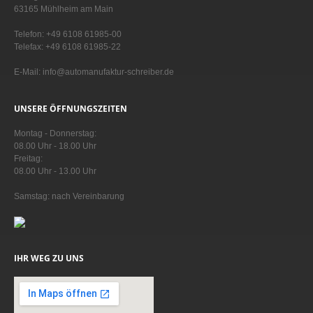
63165 Mühlheim am Main
Telefon: +49 6108 61985-00
Telefax: +49 6108 61985-22
E-Mail: info@automanufaktur-schreiber.de
UNSERE ÖFFNUNGSZEITEN
Montag - Donnerstag:
08.00 Uhr - 18.00 Uhr
Freitag:
08.00 Uhr - 13.00 Uhr
Samstag: nach Vereinbarung
IHR WEG ZU UNS