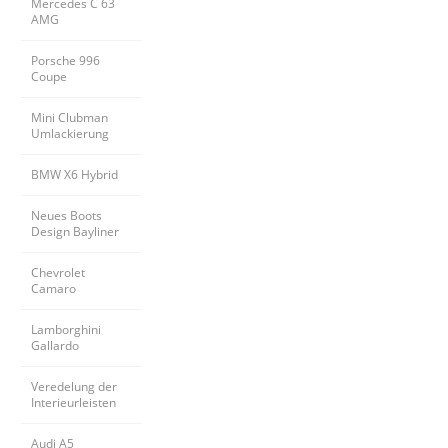
Mercedes C 63 
AMG
Porsche 996 
Coupe
Mini Clubman 
Umlackierung
BMW X6 Hybrid
Neues Boots 
Design Bayliner
Chevrolet 
Camaro
Lamborghini 
Gallardo
Veredelung der 
Interieurleisten
Audi A5 